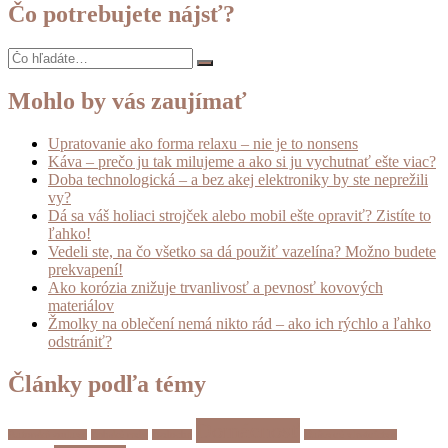
že
Čo potrebujete nájsť?
aj
smiech
vie
toho
o
Mohlo by vás zaujímať
nás
prezradiť
Upratovanie ako forma relaxu – nie je to nonsens
veľa?
Káva – prečo ju tak milujeme a ako si ju vychutnať ešte viac?
Doba technologická – a bez akej elektroniky by ste neprežili
vy?
Dá sa váš holiaci strojček alebo mobil ešte opraviť? Zistíte to
ľahko!
Vedeli ste, na čo všetko sa dá použiť vazelína? Možno budete
prekvapení!
Ako korózia znižuje trvanlivosť a pevnosť kovových
materiálov
Žmolky na oblečení nemá nikto rád – ako ich rýchlo a ľahko
odstrániť?
Články podľa témy
Domácnosť
Autorská zmluva
Babské rady
Bzdocha
Duševné vlastníctvo