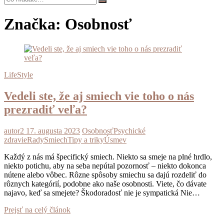
Značka:
Osobnosť
LifeStyle
Vedeli ste, že aj smiech vie toho o nás
prezradiť veľa?
autor2
17. augusta 2023
Osobnosť
Psychické
zdravie
Rady
Smiech
Tipy a triky
Úsmev
Každý z nás má špecifický smiech. Niekto sa smeje na plné hrdlo,
niekto potichu, aby na seba nepútal pozornosť – niekto dokonca
nútene alebo vôbec. Rôzne spôsoby smiechu sa dajú rozdeliť do
rôznych kategórií, podobne ako naše osobnosti. Viete, čo dávate
najavo, keď sa smejete? Škodoradosť nie je sympatická Nie…
Vedeli
Prejsť na celý článok
ste,