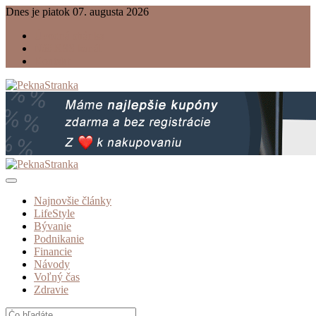
Dnes je piatok 07. augusta 2026
Úvodná stránka
Náš RSS kanál
Kontakt
Magazín na témy lifestyle / bývanie / podnikanie
PeknaStranka.sk
Najnovšie články
LifeStyle
Bývanie
Podnikanie
Financie
Návody
Voľný čas
Zdravie