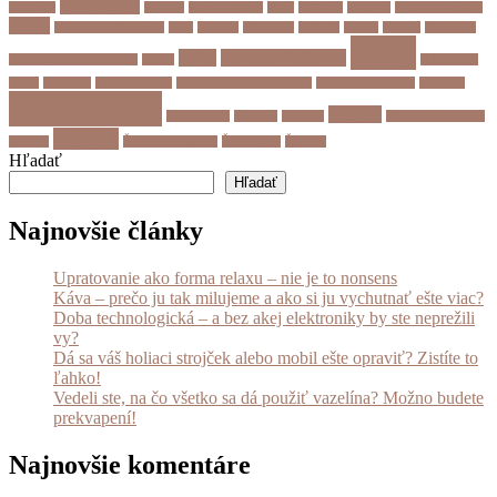
Elektronika
Ekológia
Energia
Európska únia
Káva
Kávovar
Licencia
Licenčná zmluva
Mobil
Moderné technológie
Mop
Návody
Oblečenie
Oddych
Odevy
Oprava
Pitie kávy
Rady
Práca
Psychické zdravie
Pomôcky na upratovanie
Pranie
Sebarozvoj
Smart
Smartfón
Smart hodinky
Starostlivosť o domácnosť
Starostlivosť o pleť
Televízia
Tipy a triky
Zdravie
Upratovanie
Vazelína
Vysávač
Zdravotné benefity
Čistenie
Zmluva
Životné prostredie
Žmolkovač
Žmolky
Hľadať
Hľadať
Najnovšie články
Upratovanie ako forma relaxu – nie je to nonsens
Káva – prečo ju tak milujeme a ako si ju vychutnať ešte viac?
Doba technologická – a bez akej elektroniky by ste neprežili
vy?
Dá sa váš holiaci strojček alebo mobil ešte opraviť? Zistíte to
ľahko!
Vedeli ste, na čo všetko sa dá použiť vazelína? Možno budete
prekvapení!
Najnovšie komentáre